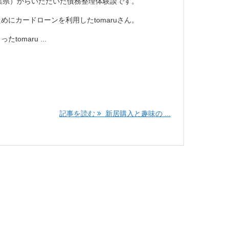
性 千葉県）からいただいた債務整理体験談です。
にカードローンを利用したtomaruさん。
omaru ...
記事を読む
新居購入と趣味の ...