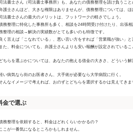
司法書士さん（司法書士事務所）も、あなたの債務整理を請け負うこと
弁護士さんほど、大きな権限はありませんが、債務整理については、ほ
司法書士さんの最大のメリットは、フットワークの軽さでしょう。
債務整理に特化した事務所も多く、相談を24時間受け付けたり、出張
務整理の相談→解決の実績数がとても多いのも特徴です。
良く言えば「こなれている」、悪い言い方をすれば「営業職が強い」と
また、料金についても、弁護士さんよりも安い報酬が設定されているこ
どちらを選ぶかについては、あなたの抱える借金の大きさ、どういう解
軽い病気なら街のお医者さん、大手術が必要なら大学病院に行く。
そんなイメージで考えれば、おのずとどちらを選択するかは見えてきま
料金で選ぶ
債務整理を依頼すると、料金はどれくらいかかるの？
ここが一番気になるところかもしれません。