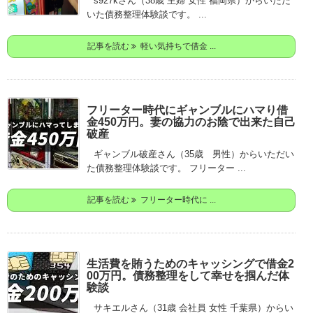
s927kさん（38歳 主婦 女性 福岡県）からいただ
いた債務整理体験談です。 ...
記事を読む
軽い気持ちで借金 ...
フリーター時代にギャンブルにハマり借
金450万円。妻の協力のお陰で出来た自己
破産
ギャンブル破産さん（35歳 男性）からいただい
た債務整理体験談です。 フリーター ...
記事を読む
フリーター時代に ...
生活費を賄うためのキャッシングで借金2
00万円。債務整理をして幸せを掴んだ体
験談
サキエルさん（31歳 会社員 女性 千葉県）からい