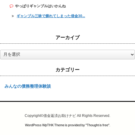
やっぱりギャンブルはいかんね
ギャンブル三昧で膨れてしまった借金30...
アーカイブ
ア
ー
カ
カテゴリー
イ
ブ
みんなの債務整理体験談
Copyright©
借金返済お助けナビ
All Rights Reserved.
WordPress WpTHK Theme is provided by "
Thought is free
".