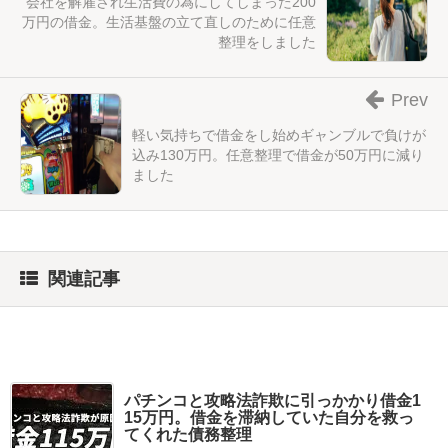
会社を解雇され生活費の為にしてしまった200
万円の借金。生活基盤の立て直しのために任意
整理をしました
Prev
軽い気持ちで借金をし始めギャンブルで負けが
込み130万円。任意整理で借金が50万円に減り
ました
関連記事
パチンコと攻略法詐欺に引っかかり借金1
15万円。借金を滞納していた自分を救っ
てくれた債務整理