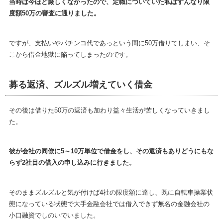
当時は今ほど厳しくなかったので、定職についていた私はすんなり限
度額50万の審査に通りました。
ですが、支払いやパチンコ代であっという間に50万借りてしまい、そ
こから借金地獄に陥ってしまったのです。
募る返済、ズルズル増えていく借金
その後は借りた50万の返済も加わり益々生活が苦しくなっていきまし
た。
彼が会社の同僚に5～10万単位で借金をし、その返済もありどうにもな
らず2社目の借入の申し込みに行きました。
そのままズルズルと気が付けば4社の限度額に達し、既に自転車操業状
態になっている状態で大手金融会社では借入できず無名の金融会社の
小口融資でしのいでいました。