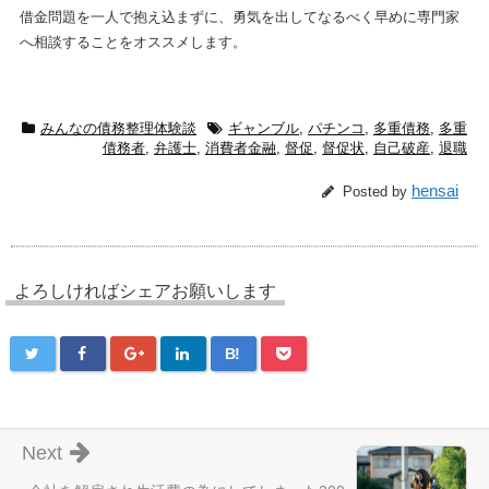
借金問題を一人で抱え込まずに、勇気を出してなるべく早めに専門家
へ相談することをオススメします。
みんなの債務整理体験談
ギャンブル
,
パチンコ
,
多重債務
,
多重
債務者
,
弁護士
,
消費者金融
,
督促
,
督促状
,
自己破産
,
退職
hensai
Posted by
よろしければシェアお願いします
B!
Next