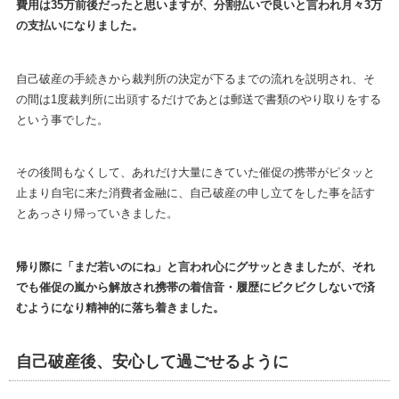
費用は35万前後だったと思いますが、分割払いで良いと言われ月々3万
の支払いになりました。
自己破産の手続きから裁判所の決定が下るまでの流れを説明され、そ
の間は1度裁判所に出頭するだけであとは郵送で書類のやり取りをする
という事でした。
その後間もなくして、あれだけ大量にきていた催促の携帯がピタッと
止まり自宅に来た消費者金融に、自己破産の申し立てをした事を話す
とあっさり帰っていきました。
帰り際に「まだ若いのにね」と言われ心にグサッときましたが、それ
でも催促の嵐から解放され携帯の着信音・履歴にビクビクしないで済
むようになり精神的に落ち着きました。
自己破産後、安心して過ごせるように