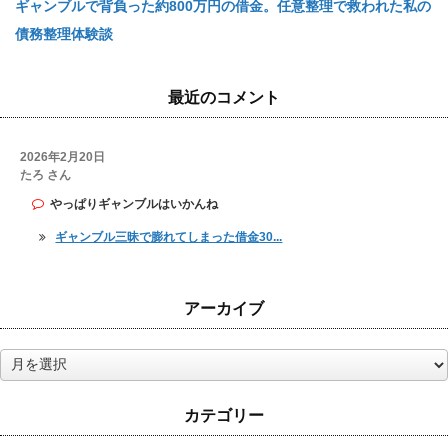
ギャンブルで背負った約800万円の借金。任意整理で救われた私の
債務整理体験談
最近のコメント
2026年2月20日
たろ さん
やっぱりギャンブルはいかんね
ギャンブル三昧で膨れてしまった借金30...
アーカイブ
ア
ー
カ
カテゴリー
イ
ブ