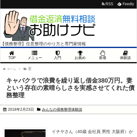
RSS
Feedly
【債務整理】任意整理のやり方と専門家情報
TOP
メニュー
入門
お薦め
新着
体験談
妻
ホーム
>
キャバクラで浪費を繰り返し借金380万円。妻
という存在の素晴らしさを実感させてくれた債
務整理
2018年2月23日
みんなの債務整理体験談
イチヤさん（40歳 会社員 男性 大阪府）か