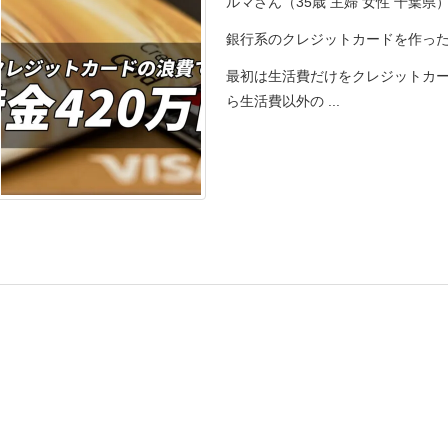
ルマさん（35歳 主婦 女性 千葉
銀行系のクレジットカードを作っ
最初は生活費だけをクレジットカ
ら生活費以外の ...