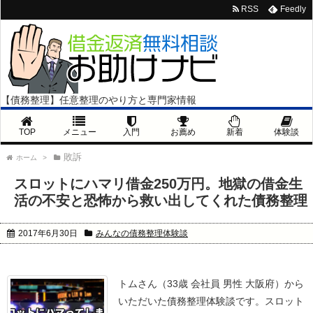
RSS
Feedly
【債務整理】任意整理のやり方と専門家情報
TOP
メニュー
入門
お薦め
新着
体験談
敗訴
ホーム
>
スロットにハマリ借金250万円。地獄の借金生
活の不安と恐怖から救い出してくれた債務整理
2017年6月30日
みんなの債務整理体験談
トムさん（33歳 会社員 男性 大阪府）から
いただいた債務整理体験談です。
スロット