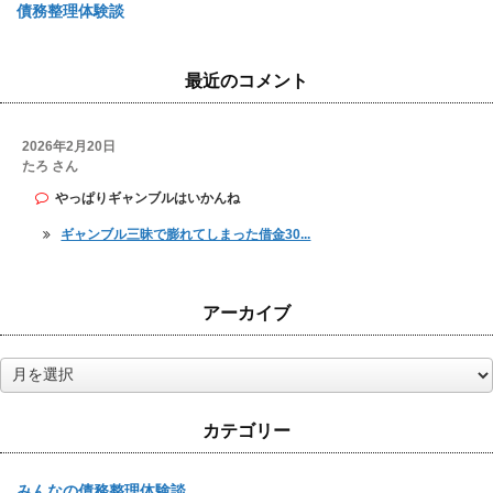
債務整理体験談
最近のコメント
2026年2月20日
たろ さん
やっぱりギャンブルはいかんね
ギャンブル三昧で膨れてしまった借金30...
アーカイブ
ア
ー
カ
カテゴリー
イ
ブ
みんなの債務整理体験談