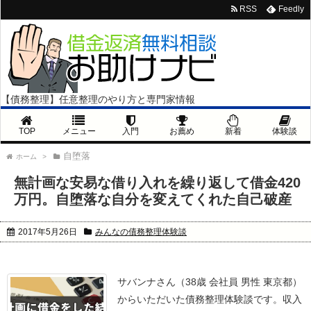
RSS
Feedly
【債務整理】任意整理のやり方と専門家情報
TOP
メニュー
入門
お薦め
新着
体験談
自堕落
ホーム
>
無計画な安易な借り入れを繰り返して借金420
万円。自堕落な自分を変えてくれた自己破産
2017年5月26日
みんなの債務整理体験談
サバンナさん（38歳 会社員 男性 東京都）
からいただいた債務整理体験談です。
収入