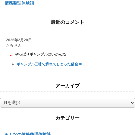
債務整理体験談
最近のコメント
2026年2月20日
たろ さん
やっぱりギャンブルはいかんね
ギャンブル三昧で膨れてしまった借金30...
アーカイブ
ア
ー
カ
カテゴリー
イ
ブ
みんなの債務整理体験談