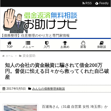
RSS
Feedly
【債務整理】任意整理のやり方と専門家情報
TOP
メニュー
入門
お薦め
新着
体験談
資金援助
ホーム
>
知人の会社の資金融資に騙されて借金200万
円。督促に怯える日々から救ってくれた自己破
産
2017年5月5日
みんなの債務整理体験談
百瀬海さん（31歳 自営業 女性 埼玉県）か