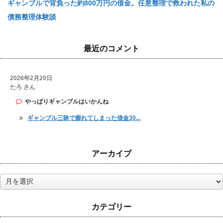
ギャンブルで背負った約800万円の借金。任意整理で救われた私の
債務整理体験談
最近のコメント
2026年2月20日
たろ さん
やっぱりギャンブルはいかんね
ギャンブル三昧で膨れてしまった借金30...
アーカイブ
ア
ー
カ
カテゴリー
イ
ブ