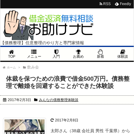
RSS
Feedly
【債務整理】任意整理のやり方と専門家情報
TOP
メニュー
入門
お薦め
新着
体験談
飲み会
ホーム
>
体裁を保つための浪費で借金500万円。債務整
理で離婚を回避することができた体験談
2017年2月3日
みんなの債務整理体験談
2017年2月8日
太郎さん（38歳 会社員 男性 千葉県）から