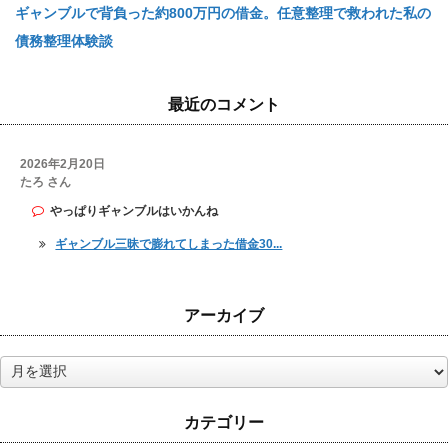
ギャンブルで背負った約800万円の借金。任意整理で救われた私の
債務整理体験談
最近のコメント
2026年2月20日
たろ さん
やっぱりギャンブルはいかんね
ギャンブル三昧で膨れてしまった借金30...
アーカイブ
ア
ー
カ
カテゴリー
イ
ブ