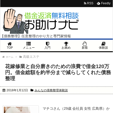
RSS
Feedly
【債務整理】任意整理のやり方と専門家情報
TOP
メニュー
入門
お薦め
新着
体験談
高級エステ
ホーム
>
花嫁修業と自分磨きのための浪費で借金120万
円。借金総額を約半分まで減らしてくれた債務
整理
2018年1月12日
みんなの債務整理体験談
マチコさん（29歳 会社員 女性 広島県）か