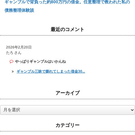
ギャンブルで背負った約800万円の借金。任意整理で救われた私の
債務整理体験談
最近のコメント
2026年2月20日
たろ さん
やっぱりギャンブルはいかんね
ギャンブル三昧で膨れてしまった借金30...
アーカイブ
ア
ー
カ
カテゴリー
イ
ブ