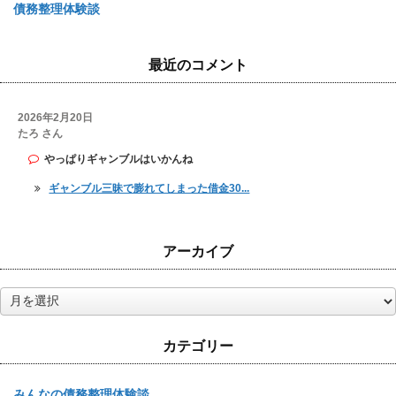
債務整理体験談
最近のコメント
2026年2月20日
たろ さん
やっぱりギャンブルはいかんね
ギャンブル三昧で膨れてしまった借金30...
アーカイブ
ア
ー
カ
カテゴリー
イ
ブ
みんなの債務整理体験談