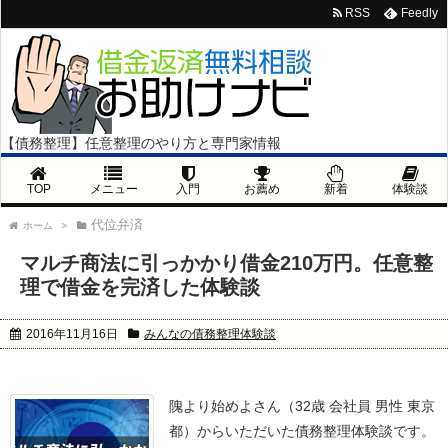
RSS
Feedly
【債務整理】任意整理のやり方と専門家情報
TOP
メニュー
入門
お薦め
新着
体験談
代位弁済
ホーム
>
マルチ商法に引っかかり借金210万円。任意整
理で借金を完済した体験談
2016年11月16日
みんなの債務整理体験談
隗より始めよさん（32歳 会社員 男性 東京
都）からいただいた債務整理体験談です。