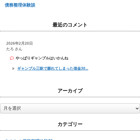
債務整理体験談
最近のコメント
2026年2月20日
たろ さん
やっぱりギャンブルはいかんね
ギャンブル三昧で膨れてしまった借金30...
アーカイブ
ア
ー
カ
カテゴリー
イ
ブ