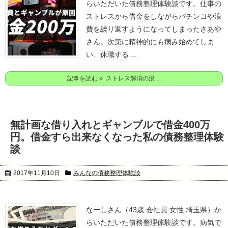
らいただいた債務整理体験談です。
仕事の
ストレスから借金をしながらパチンコや浪
費を繰り返すようになってしまったさあや
さん。
次第に精神的にも病み始めてしま
い、休職する ...
記事を読む
ストレス解消の浪 ...
無計画な借り入れとギャンブルで借金400万
円。借金すら出来なくなった私の債務整理体験
談
2017年11月10日
みんなの債務整理体験談
なーしさん（43歳 会社員 女性 埼玉県）か
らいただいた債務整理体験談です。
病気で