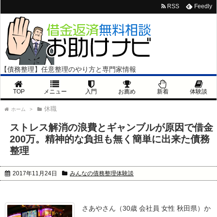
RSS
Feedly
【債務整理】任意整理のやり方と専門家情報
TOP
メニュー
入門
お薦め
新着
体験談
休職
ホーム
>
ストレス解消の浪費とギャンブルが原因で借金
200万。精神的な負担も無く簡単に出来た債務
整理
2017年11月24日
みんなの債務整理体験談
さあやさん（30歳 会社員 女性 秋田県）か