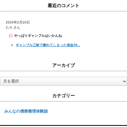
最近のコメント
2026年2月20日
たろ さん
やっぱりギャンブルはいかんね
ギャンブル三昧で膨れてしまった借金30...
アーカイブ
ア
ー
カ
カテゴリー
イ
ブ
みんなの債務整理体験談