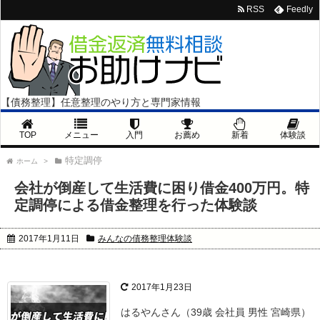
RSS
Feedly
【債務整理】任意整理のやり方と専門家情報
TOP
メニュー
入門
お薦め
新着
体験談
特定調停
ホーム
>
会社が倒産して生活費に困り借金400万円。特
定調停による借金整理を行った体験談
2017年1月11日
みんなの債務整理体験談
2017年1月23日
はるやんさん（39歳 会社員 男性 宮崎県）