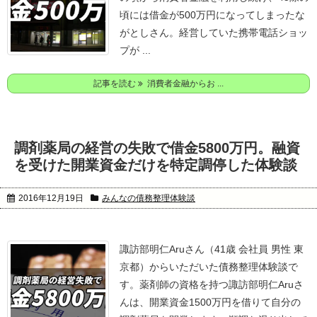
頃には借金が500万円になってしまったな
がとしさん。
経営していた携帯電話ショッ
プが ...
記事を読む
消費者金融からお ...
調剤薬局の経営の失敗で借金5800万円。融資
を受けた開業資金だけを特定調停した体験談
2016年12月19日
みんなの債務整理体験談
諏訪部明仁Aruさん（41歳 会社員 男性 東
京都）からいただいた債務整理体験談で
す。
薬剤師の資格を持つ諏訪部明仁Aruさ
んは、開業資金1500万円を借りて自分の