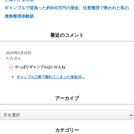
ギャンブルで背負った約800万円の借金。任意整理で救われた私の
債務整理体験談
最近のコメント
2026年2月20日
たろ さん
やっぱりギャンブルはいかんね
ギャンブル三昧で膨れてしまった借金30...
アーカイブ
ア
ー
カ
カテゴリー
イ