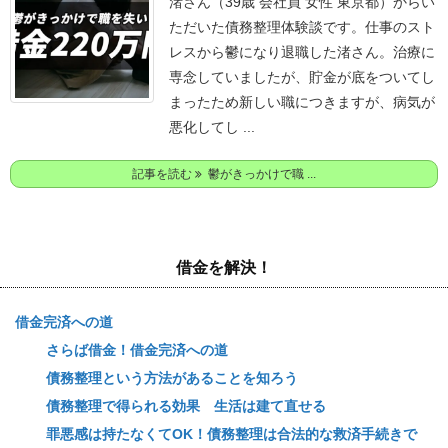
渚さん（39歳 会社員 女性 東京都）からい
ただいた債務整理体験談です。
仕事のスト
レスから鬱になり退職した渚さん。
治療に
専念していましたが、貯金が底をついてし
まったため新しい職につきますが、病気が
悪化してし ...
記事を読む
鬱がきっかけで職 ...
借金を解決！
借金完済への道
さらば借金！借金完済への道
債務整理という方法があることを知ろう
債務整理で得られる効果 生活は建て直せる
罪悪感は持たなくてOK！債務整理は合法的な救済手続きで