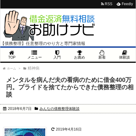
RSS
Feedly
【債務整理】任意整理のやり方と専門家情報
TOP
メニュー
入門
お薦め
新着
体験談
精神病
ホーム
>
メンタルを病んだ夫の看病のために借金400万
円。プライドを捨てたからできた債務整理の相
談
2018年6月7日
みんなの債務整理体験談
2019年4月16日