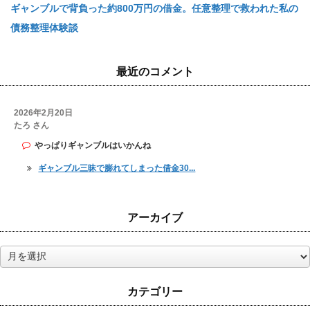
ギャンブルで背負った約800万円の借金。任意整理で救われた私の
債務整理体験談
最近のコメント
2026年2月20日
たろ さん
やっぱりギャンブルはいかんね
ギャンブル三昧で膨れてしまった借金30...
アーカイブ
ア
ー
カ
カテゴリー
イ
ブ