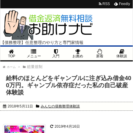
RSS
Feedly
【債務整理】任意整理のやり方と専門家情報
TOP
メニュー
入門
お薦め
新着
体験談
総量規制
ホーム
>
給料のほとんどをギャンブルに注ぎ込み借金40
0万円。ギャンブル依存症だった私の自己破産
体験談
2018年5月11日
みんなの債務整理体験談
2019年4月16日