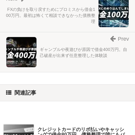
FXの負けを取り戻すためにプロミスから借金1
00万円。最初は怖くて相談できなかった債務整
理
Prev
ギャンブルや夜遊びが原因で借金400万円。自
己破産が出来ず任意整理した体験談
関連記事
クレジットカードのリボ払いやキャッシ
ングで借金80万円。債務整理で誰にもバ