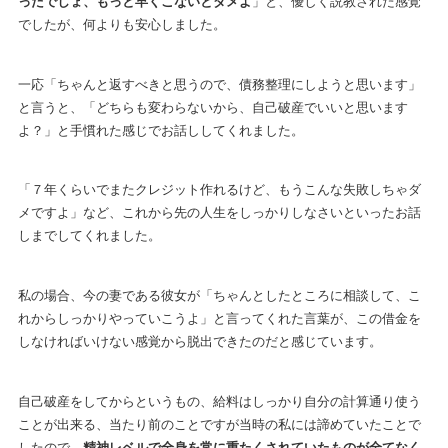
ったでしょ、もっと早くこないとダメよ
」と、優しく説教された感覚
でしたが、何よりも安心しました。
一応「ちゃんと返すべきと思うので、債務整理にしようと思います」
と言うと、「どちらも変わらないから、自己破産でいいと思います
よ？」と手慣れた感じでお話ししてくれました。
「７年くらいでまたクレジット作れるけど、もうこんな失敗しちゃダ
メですよ」など、これから先の人生をしっかりしなさいといったお話
しまでしてくれました。
私の場合、今の妻である彼女が「ちゃんとしたところに相談して、こ
れからしっかりやっていこうよ」と言ってくれた言葉が、この借金を
しなければいけない感覚から脱出できたのだと感じています。
自己破産をしてからというもの、給料はしっかり自分の計算通り使う
ことが出来る、当たり前のことですが当時の私には諦めていたことで
したので、
精神レベルで全身を常に重たくされていたものが全てなく