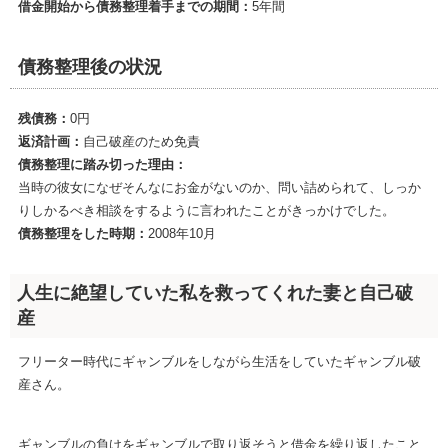
借金開始から債務整理着手までの期間：
5年間
債務整理後の状況
残債務：
0円
返済計画：
自己破産のため免責
債務整理に踏み切った理由：
当時の彼女になぜそんなにお金がないのか、問い詰められて、しっか
りしかるべき相談をするように言われたことがきっかけでした。
債務整理をした時期：
2008年10月
人生に絶望していた私を救ってくれた妻と自己破
産
フリーター時代にギャンブルをしながら生活をしていたギャンブル破
産さん。
ギャンブルの負けをギャンブルで取り返そうと借金を繰り返したこと