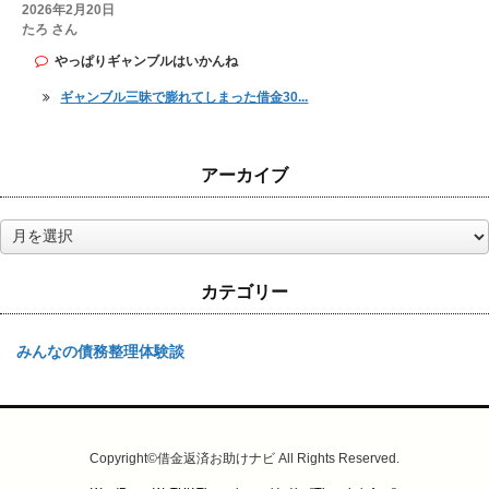
2026年2月20日
たろ さん
やっぱりギャンブルはいかんね
ギャンブル三昧で膨れてしまった借金30...
アーカイブ
ア
ー
カ
カテゴリー
イ
ブ
みんなの債務整理体験談
Copyright©
借金返済お助けナビ
All Rights Reserved.