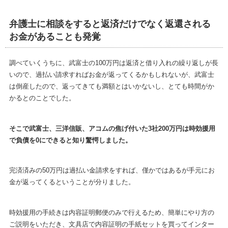
弁護士に相談をすると返済だけでなく返還される
お金があることも発覚
調べていくうちに、武富士の100万円は返済と借り入れの繰り返しが長
いので、過払い請求すればお金が返ってくるかもしれないが、武富士
は倒産したので、返ってきても満額とはいかないし、とても時間がか
かるとのことでした。
そこで武富士、三洋信販、アコムの焦げ付いた3社200万円は時効援用
で負債を0にできると知り驚愕しました。
完済済みの50万円は過払い金請求をすれば、僅かではあるが手元にお
金が返ってくるということが分りました。
時効援用の手続きは内容証明郵便のみで行えるため、簡単にやり方の
ご説明をいただき、文具店で内容証明の手紙セットを買ってインター