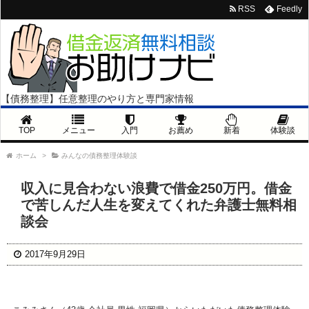
RSS
Feedly
【債務整理】任意整理のやり方と専門家情報
TOP
メニュー
入門
お薦め
新着
体験談
ホーム
>
みんなの債務整理体験談
収入に見合わない浪費で借金250万円。借金
で苦しんだ人生を変えてくれた弁護士無料相
談会
2017年9月29日