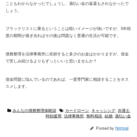
こともわからなかったでしょうし、過払い金の返還もされなかったで
しょう。
ブラックリストに乗るということは暗いイメージが強いですが、5年程
度の期間が過ぎ去ればその後は問題なく普通の生活が可能です。
債務整理を法律事務所に依頼すると多少のお金はかかりますが、借金
で苦しみ続けるよりもずっといいと思いませんか？
借金問題に悩んでいるのであれば、一度専門家に相談することをオス
スメします。
みんなの債務整理体験談
カードローン
,
キャッシング
,
弁護士
,
時効援用
,
法律事務所
,
無料相談
,
結婚
,
過払い金
hensai
Posted by