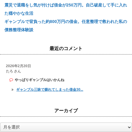
震災で退職をし気が付けば借金が250万円。自己破産して手に入れ
た穏やかな生活
ギャンブルで背負った約800万円の借金。任意整理で救われた私の
債務整理体験談
最近のコメント
2026年2月20日
たろ さん
やっぱりギャンブルはいかんね
ギャンブル三昧で膨れてしまった借金30...
アーカイブ
ア
ー