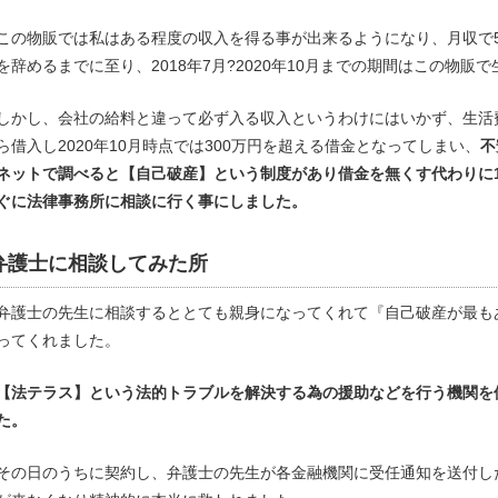
この物販では私はある程度の収入を得る事が出来るようになり、月収で
を辞めるまでに至り、2018年7月?2020年10月までの期間はこの物販
しかし、会社の給料と違って必ず入る収入というわけにはいかず、生活
ら借入し2020年10月時点では300万円を超える借金となってしまい、
不
ネットで調べると【自己破産】という制度があり借金を無くす代わりに
ぐに法律事務所に相談に行く事にしました。
弁護士に相談してみた所
弁護士の先生に相談するととても親身になってくれて『自己破産が最も
ってくれました。
【法テラス】という法的トラブルを解決する為の援助などを行う機関を使
た。
その日のうちに契約し、弁護士の先生が各金融機関に受任通知を送付し