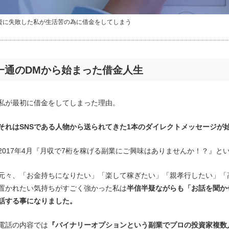
資に失敗した私が生活苦の為に借金をしてしまう
一通のDMから始まった借金人生
私が最初に借金をしてしまった理由。
それはSNSである人物から送られてきた1本のダイレクトメッセージが
2017年4月『月収で7桁を稼げる副業にご興味はありませんか！？』という
元々、「お金持ちになりたい」「楽して稼ぎたい」「親孝行したい」「
置かれたい気持ちがすごく強かった私は
半信半疑ながらも「お話を聞か
話する事になりました。
電話の内容では
『バイナリーオプションという副業でプロの投資家複数