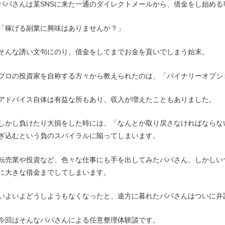
パパさんは某SNSに来た一通のダイレクトメールから、借金をし始める
「稼げる副業に興味はありませんか？」
そんな誘い文句にのり、借金をしてまでお金を貢いでしまう始末。
プロの投資家を自称する方々から教えられたのは、「バイナリーオプシ
アドバイス自体は有益な所もあり、収入が増えたこともありました。
しかし負けたり大損をした時には、「なんとか取り戻さなければならな
ぎ込むという負のスパイラルに陥ってしまいます。
転売業や投資など、色々な仕事にも手を出してみたパパさん、しかしい
に大きな借金までしてしまいます。
いよいよどうしようもなくなったと、途方に暮れたパパさんはついに弁
今回はそんなパパさんによる任意整理体験談です。