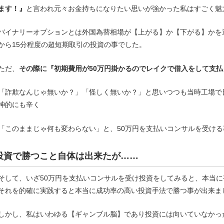
ます！』
と言われ元々お金持ちになりたい思いが強かった私はすごく魅
バイナリーオプションとは外国為替相場が【上がる】か【下がる】かを
から15分程度の超短期取引の投資の事でした。
ただ、
その際に『初期費用が50万円掛かるのでレイクで借入をして支
「詐欺なんじゃ無いか？」「怪しく無いか？」と思いつつも当時工場で
神的にも辛く
「このままじゃ何も変わらない」と、50万円を支払いコンサルを受け
投資で勝つこと自体は出来たが……
そして、いざ50万円を支払いコンサルを受け投資をしてみると、本当
それを的確に実践すると本当に成功率の高い投資手法で勝つ事が出来ま
しかし、私はいわゆる【ギャンブル脳】であり投資には向いていなかっ