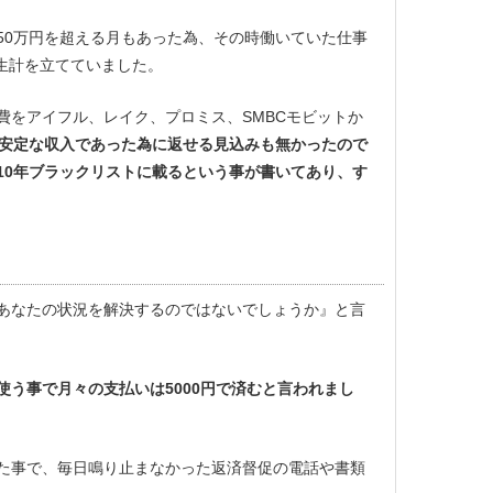
50万円を超える月もあった為、その時働いていた仕事
で生計を立てていました。
費をアイフル、レイク、プロミス、SMBCモビットか
安定な収入であった為に返せる見込みも無かったので
10年ブラックリストに載るという事が書いてあり、す
あなたの状況を解決するのではないでしょうか』と言
う事で月々の支払いは5000円で済むと言われまし
た事で、毎日鳴り止まなかった返済督促の電話や書類