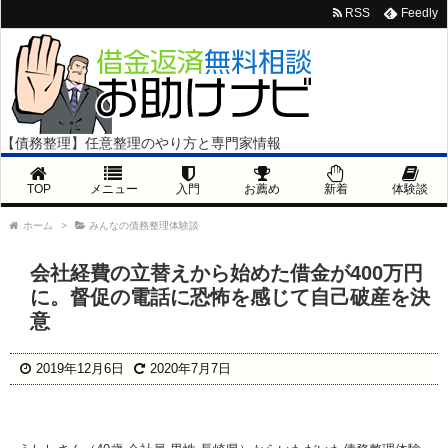
RSS
Feedly
【債務整理】任意整理のやり方と専門家情報
TOP
メニュー
入門
お薦め
新着
体験談
ホーム
>
みんなの債務整理体験談
会社経費の立替えから始めた借金が400万円
に。督促の電話に恐怖を感じて自己破産を決
意
2019年12月6日
2020年7月7日