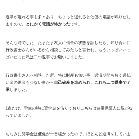
返済が遅れる事も多々あり、ちょっと遅れると催促の電話が鳴りだし
ますので、
とにかく電話が怖かった
です。
そんな時でした、たまたま友人に借金の状態を話したら、知り合いに
行政書士さんがいるから相談してみたらと言われ、もういっぱいいっ
ぱいだった私は二つ返事でお願いしました。
行政書士さんへ相談した所、特に財産も無い事、返済期間も短く過払
い金の返金も少ない事から
自己破産を進められ、これも二つ返事で了
承
しました。
1点だけ、学生の時に奨学金を借りておりこちらは連帯保証人に親がな
っていました。
ちなみに奨学金は催促が一番緩かったので、ほとんど返済をしていま