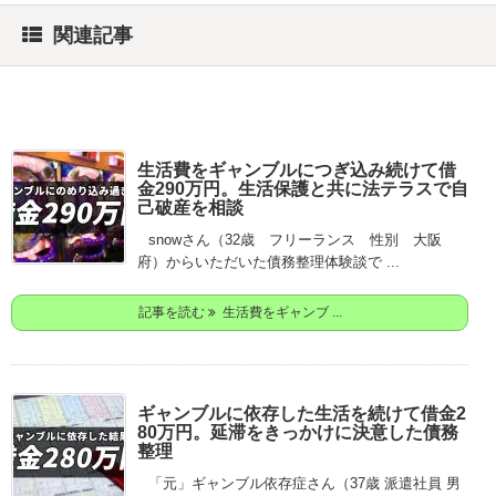
関連記事
生活費をギャンブルにつぎ込み続けて借
金290万円。生活保護と共に法テラスで自
己破産を相談
snowさん（32歳 フリーランス 性別 大阪
府）からいただいた債務整理体験談で ...
記事を読む
生活費をギャンブ ...
ギャンブルに依存した生活を続けて借金2
80万円。延滞をきっかけに決意した債務
整理
「元」ギャンブル依存症さん（37歳 派遣社員 男