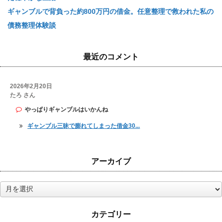
ギャンブルで背負った約800万円の借金。任意整理で救われた私の
債務整理体験談
最近のコメント
2026年2月20日
たろ さん
やっぱりギャンブルはいかんね
ギャンブル三昧で膨れてしまった借金30...
アーカイブ
ア
ー
カ
カテゴリー
イ