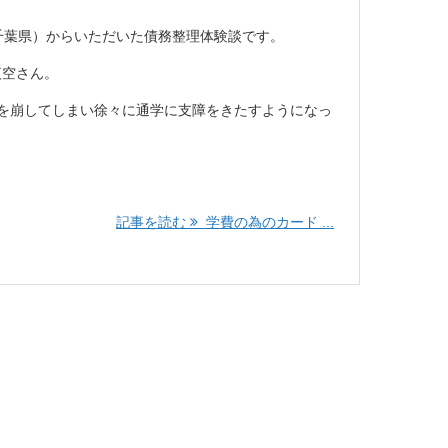
千葉県）からいただいた債務整理体験談です。
夜空さん。
を崩してしまい徐々に通学に支障をきたすようになっ
記事を読む
学費の為のカード ...