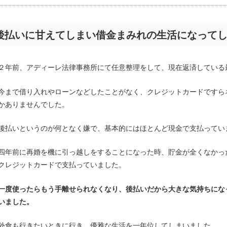
後払いに甘えてしまい借金まみれの生活になって
２年前、アディーレ法律事務所にて任意整理をして、現在返済している
今まで借り入れやローンなどしたことがなく、クレジットカードですら
かありませんでした。
後払いというのが何となく嫌で、基本的にはほとんど現金で支払ってい
四年前に再婚を機に引っ越しをすることになった時、貯金が全くなかっ
クレジットカードで支払っていました。
一度使ったらもう手離せられなくなり、後払いだから大きな気持ちにな
いました。
外食も行きたいときに行き、優雅な生活を一年位してしまいました。