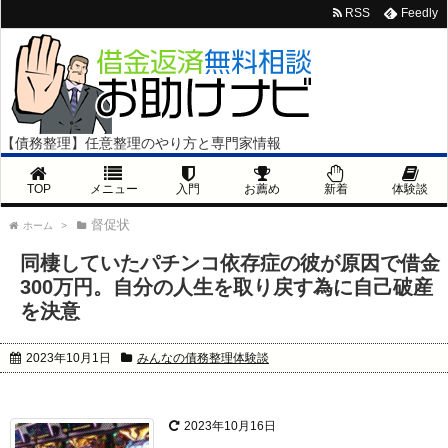
RSS
Feedly
【債務整理】任意整理のやり方と専門家情報
TOP
メニュー
入門
お薦め
新着
体験談
督促状
ホーム
>
同棲していたパチンコ依存症の彼が原因で借金
300万円。自分の人生を取り戻す為に自己破産
を決意
2023年10月1日
みんなの債務整理体験談
2023年10月16日