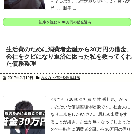
いましたが、元金が減らないことに嫌気が
差し、勝手 ...
記事を読む
80万円の借金返済 ...
生活費のために消費者金融から30万円の借金。
会社をクビになり返済に困った私を救ってくれ
た債務整理
2017年2月10日
みんなの債務整理体験談
KNさん（26歳 会社員 男性 香川県）から
いただいた債務整理体験談です。
社会人に
なり上京をしたKNさん。
思わぬ出費をす
ることが続き、お金が無くなってしまった
ので一時的に消費者金融から30万円の借り