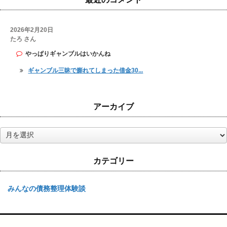
2026年2月20日
たろ さん
やっぱりギャンブルはいかんね
ギャンブル三昧で膨れてしまった借金30...
アーカイブ
ア
ー
カ
カテゴリー
イ
ブ
みんなの債務整理体験談