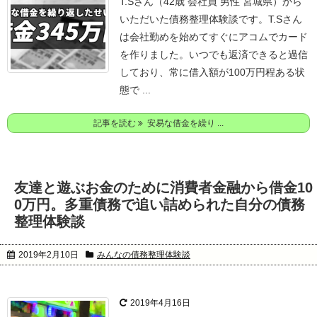
T.Sさん（42歳 会社員 男性 宮城県）から
いただいた債務整理体験談です。
T.Sさん
は会社勤めを始めてすぐにアコムでカード
を作りました。
いつでも返済できると過信
しており、常に借入額が100万円程ある状
態で ...
記事を読む
安易な借金を繰り ...
友達と遊ぶお金のために消費者金融から借金10
0万円。多重債務で追い詰められた自分の債務
整理体験談
2019年2月10日
みんなの債務整理体験談
2019年4月16日