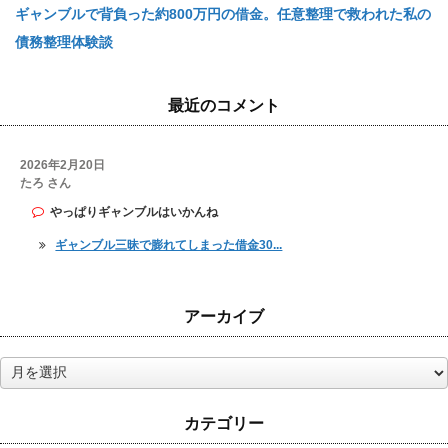
ギャンブルで背負った約800万円の借金。任意整理で救われた私の
債務整理体験談
最近のコメント
2026年2月20日
たろ さん
やっぱりギャンブルはいかんね
ギャンブル三昧で膨れてしまった借金30...
アーカイブ
ア
ー
カ
カテゴリー
イ
ブ