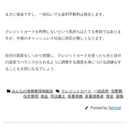
まさに借金ですし、一括払いでも金利手数料は発生します。
クレジットカードを利用しないという気持ちはとても有効ではありま
すが、今後のキャッシュレス社会に対応が難しくなります。
自分の資産をしっかり把握し、クレジットカードを使ったら分と自分
の資産でバランスがとれるように調整する感覚を身につける訓練をす
ることも大切になるでしょう。
みんなの債務整理体験談
クレジットカード
,
一括請求
,
交際費
,
任意整理
,
借金
,
司法書士
,
多重債務
,
多重債務者
,
督促
,
退職
hensai
Posted by