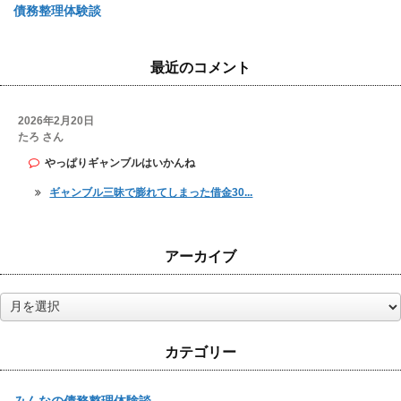
債務整理体験談
最近のコメント
2026年2月20日
たろ さん
やっぱりギャンブルはいかんね
ギャンブル三昧で膨れてしまった借金30...
アーカイブ
ア
ー
カ
カテゴリー
イ
ブ
みんなの債務整理体験談