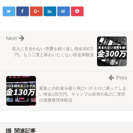
B!
Next
収入に見合わない浪費を繰り返し借金300万
円。もう二度と味わいたくない借金体験談
Prev
家族との約束を破り再びパチスロに通ってしま
い借金130万円。ギャンブル依存の私の二度目
の債務整理体験談
関連記事