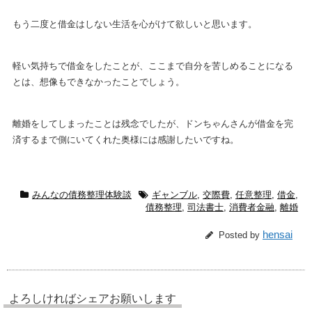
もう二度と借金はしない生活を心がけて欲しいと思います。
軽い気持ちで借金をしたことが、ここまで自分を苦しめることになる
とは、想像もできなかったことでしょう。
離婚をしてしまったことは残念でしたが、ドンちゃんさんが借金を完
済するまで側にいてくれた奥様には感謝したいですね。
みんなの債務整理体験談
ギャンブル
,
交際費
,
任意整理
,
借金
,
債務整理
,
司法書士
,
消費者金融
,
離婚
hensai
Posted by
よろしければシェアお願いします