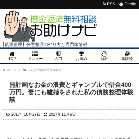
RSS
Feedly
【債務整理】任意整理のやり方と専門家情報
TOP
メニュー
入門
お薦め
新着
体験談
ホーム
>
みんなの債務整理体験談
無計画なお金の浪費とギャンブルで借金400
万円。妻にも離婚をされた私の債務整理体験
談
2017年10月27日
2017年11月6日